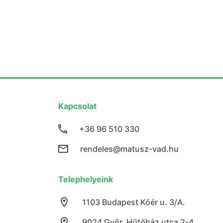
Kapcsolat
+36 96 510 330
rendeles@matusz-vad.hu
Telephelyeink
1103 Budapest Kőér u. 3/A.
9024 Győr, Hűtőház utca 2-4.