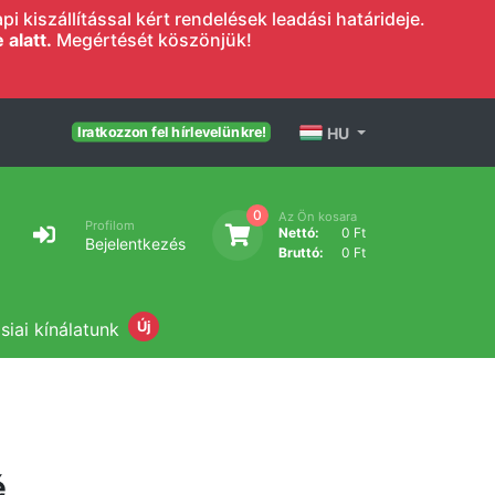
 kiszállítással kért rendelések leadási határideje.
alatt.
Megértését köszönjük!
HU
Iratkozzon fel hírlevelünkre!
0
Az Ön kosara
Profilom
Nettó:
0 Ft
Bejelentkezés
Bruttó:
0 Ft
siai kínálatunk
Új
é