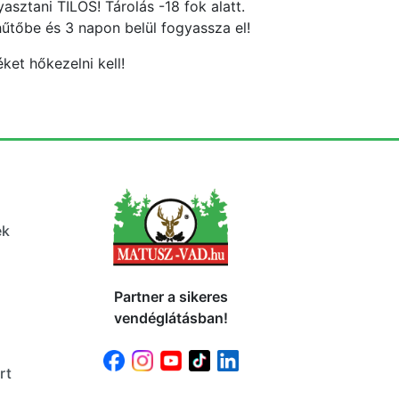
asztani TILOS! Tárolás -18 fok alatt.
hűtőbe és 3 napon belül fogyassza el!
ket hőkezelni kell!
ek
Partner a sikeres
vendéglátásban!
rt