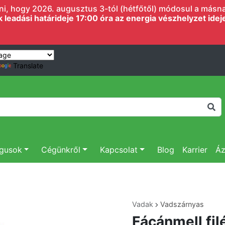
i, hogy 2026. augusztus 3-tól (hétfőtől) módosul a másnapi
eadási határideje 17:00 óra az energia vészhelyzet ideje 
Translate
ógusok
Cégünkről
Kapcsolat
Blog
Karrier
Áz
Vadak
Vadszárnyas
Fácánmell fil