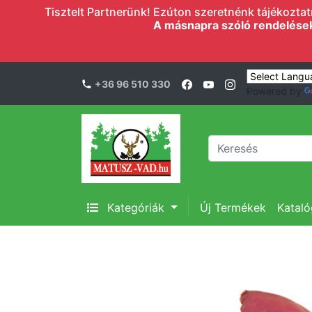
Tisztelt Partnerünk! Ezúton szeretnénk tájékoztatn
A másnapra szóló rendelések l
+36 96 510 330
Powered by
Kategóriák
Új Termékek
Katal