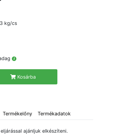
.3 kg/cs
/adag
i
Kosárba
Termékelőny
Termékadatok
eljárással ajánljuk elkészíteni.