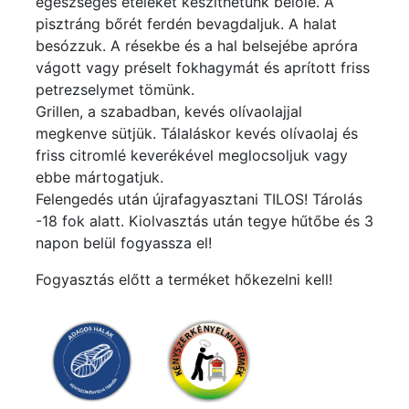
egészséges ételeket készíthetünk belőle. A
pisztráng bőrét ferdén bevagdaljuk. A halat
besózzuk. A résekbe és a hal belsejébe apróra
vágott vagy préselt fokhagymát és aprított friss
petrezselymet tömünk.
Grillen, a szabadban, kevés olívaolajjal
megkenve sütjük. Tálaláskor kevés olívaolaj és
friss citromlé keverékével meglocsoljuk vagy
ebbe mártogatjuk.
Felengedés után újrafagyasztani TILOS! Tárolás
-18 fok alatt. Kiolvasztás után tegye hűtőbe és 3
napon belül fogyassza el!
Fogyasztás előtt a terméket hőkezelni kell!