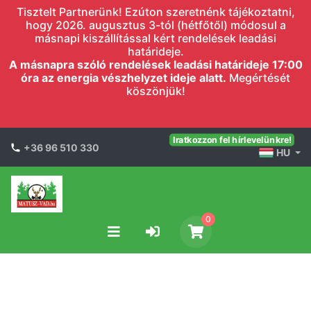
Tisztelt Partnerünk! Ezúton szeretnénk tájékoztatni,
hogy 2026. augusztus 3-tól (hétfőtől) módosul a
másnapi kiszállítással kért rendelések leadási
határideje.
A másnapra szóló rendelések leadási határideje 17:00
óra az energia vészhelyzet ideje alatt.
Megértését
köszönjük!
Iratkozzon fel hírlevelünkre!
+36 96 510 330
HU
0