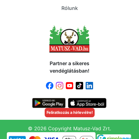
Rólunk
Partner a sikeres
vendéglátásban!
Feliratkozás a hírlevélre!
© 2026 Copyright Matusz-Vad Zrt.