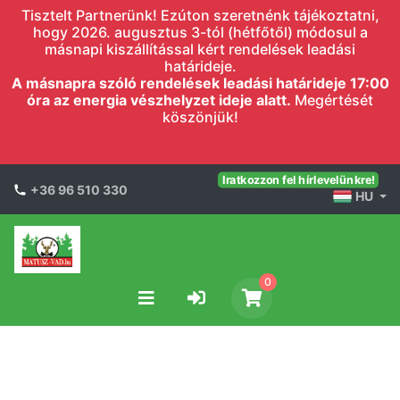
Tisztelt Partnerünk! Ezúton szeretnénk tájékoztatni,
hogy 2026. augusztus 3-tól (hétfőtől) módosul a
másnapi kiszállítással kért rendelések leadási
határideje.
A másnapra szóló rendelések leadási határideje 17:00
óra az energia vészhelyzet ideje alatt.
Megértését
köszönjük!
Iratkozzon fel hírlevelünkre!
+36 96 510 330
HU
0