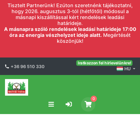
Tisztelt Partnerünk! Ezúton szeretnénk tájékoztatni,
hogy 2026. augusztus 3-tól (hétfőtől) módosul a
másnapi kiszállítással kért rendelések leadási
határideje.
A másnapra szóló rendelések leadási határideje 17:00
óra az energia vészhelyzet ideje alatt.
Megértését
köszönjük!
Iratkozzon fel hírlevelünkre!
+36 96 510 330
HU
0