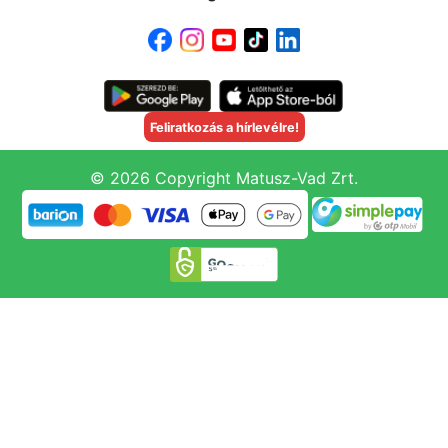
Feliratkozás a hírlevélre!
© 2026 Copyright Matusz-Vad Zrt.