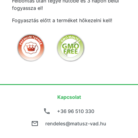
Felbontás után tegye hűtőbe és 3 napon belül
fogyassza el!
Fogyasztás előtt a terméket hőkezelni kell!
Kapcsolat
+36 96 510 330
rendeles@matusz-vad.hu