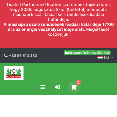
Tisztelt Partnerünk! Ezúton szeretnénk tájékoztatni,
hogy 2026. augusztus 3-tól (hétfőtől) módosul a
másnapi kiszállítással kért rendelések leadási
határideje.
A másnapra szóló rendelések leadási határideje 17:00
óra az energia vészhelyzet ideje alatt.
Megértését
köszönjük!
Iratkozzon fel hírlevelünkre!
+36 96 510 330
HU
0