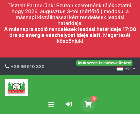
Tisztelt Partnerünk! Ezúton szeretnénk tájékoztatni,
hogy 2026. augusztus 3-tól (hétfőtől) módosul a
másnapi kiszállítással kért rendelések leadási
határideje.
A másnapra szóló rendelések leadási határideje 17:00
óra az energia vészhelyzet ideje alatt.
Megértését
köszönjük!
Iratkozzon fel hírlevelünkre!
+36 96 510 330
HU
0