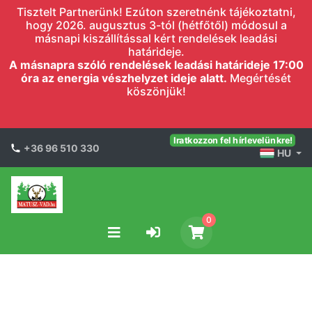
Tisztelt Partnerünk! Ezúton szeretnénk tájékoztatni,
hogy 2026. augusztus 3-tól (hétfőtől) módosul a
másnapi kiszállítással kért rendelések leadási
határideje.
A másnapra szóló rendelések leadási határideje 17:00
óra az energia vészhelyzet ideje alatt.
Megértését
köszönjük!
Iratkozzon fel hírlevelünkre!
+36 96 510 330
HU
0