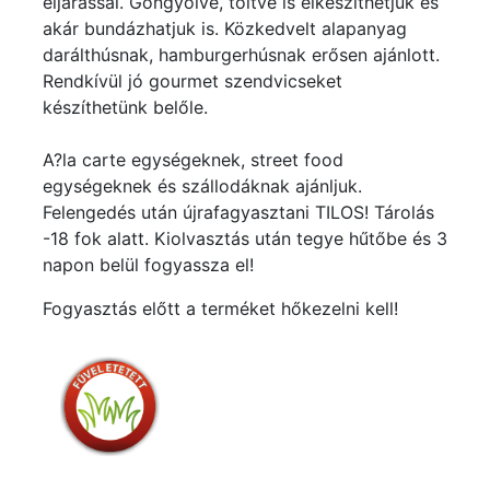
eljárással. Göngyölve, töltve is elkészíthetjük és
akár bundázhatjuk is. Közkedvelt alapanyag
darálthúsnak, hamburgerhúsnak erősen ajánlott.
Rendkívül jó gourmet szendvicseket
készíthetünk belőle.
A?la carte egységeknek, street food
egységeknek és szállodáknak ajánljuk.
Felengedés után újrafagyasztani TILOS! Tárolás
-18 fok alatt. Kiolvasztás után tegye hűtőbe és 3
napon belül fogyassza el!
Fogyasztás előtt a terméket hőkezelni kell!