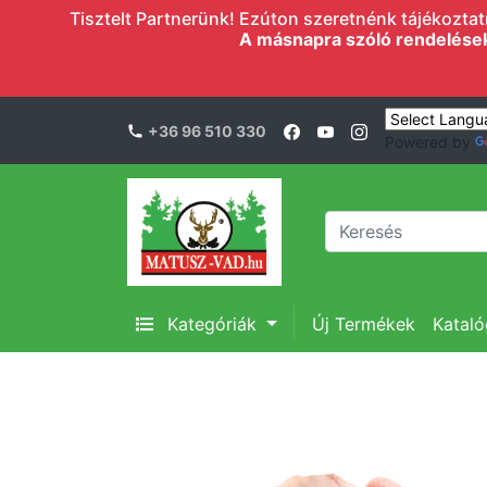
Tisztelt Partnerünk! Ezúton szeretnénk tájékoztatn
A másnapra szóló rendelések l
+36 96 510 330
Powered by
Kategóriák
Új Termékek
Katal