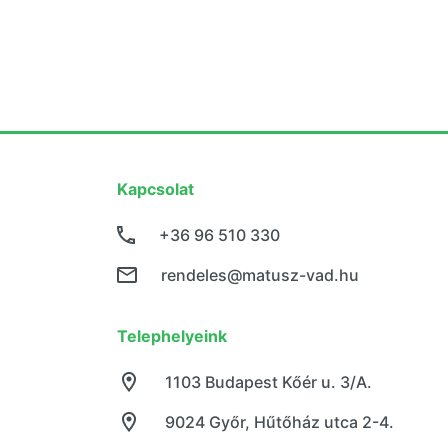
Kapcsolat
+36 96 510 330
rendeles@matusz-vad.hu
Telephelyeink
1103 Budapest Kőér u. 3/A.
9024 Győr, Hűtőház utca 2-4.