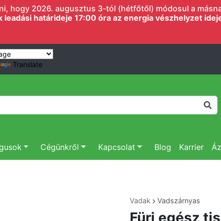
i, hogy 2026. augusztus 3-tól (hétfőtől) módosul a másnapi
eadási határideje 17:00 óra az energia vészhelyzet ideje 
Translate
ógusok
Cégünkről
Kapcsolat
Blog
Karrier
Áz
Vadak
Vadszárnyas
Fürj egész tis