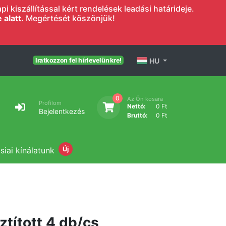
 kiszállítással kért rendelések leadási határideje.
alatt.
Megértését köszönjük!
HU
Iratkozzon fel hírlevelünkre!
0
Az Ön kosara
Profilom
Nettó:
0 Ft
Bejelentkezés
Bruttó:
0 Ft
siai kínálatunk
Új
ztított 4 db/cs