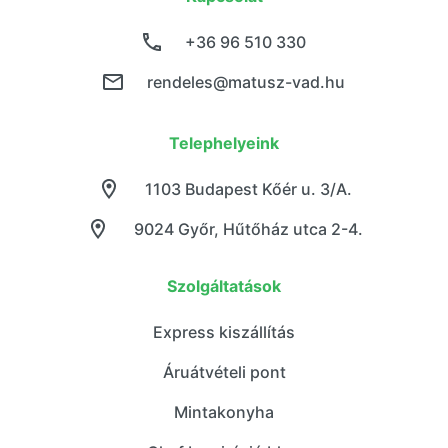
+36 96 510 330
rendeles@matusz-vad.hu
Telephelyeink
1103 Budapest Kőér u. 3/A.
9024 Győr, Hűtőház utca 2-4.
Szolgáltatások
Express kiszállítás
Áruátvételi pont
Mintakonyha