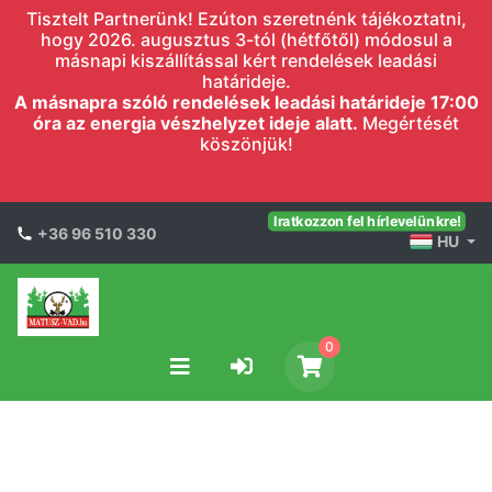
Tisztelt Partnerünk! Ezúton szeretnénk tájékoztatni,
hogy 2026. augusztus 3-tól (hétfőtől) módosul a
másnapi kiszállítással kért rendelések leadási
határideje.
A másnapra szóló rendelések leadási határideje 17:00
óra az energia vészhelyzet ideje alatt.
Megértését
köszönjük!
Iratkozzon fel hírlevelünkre!
+36 96 510 330
HU
0