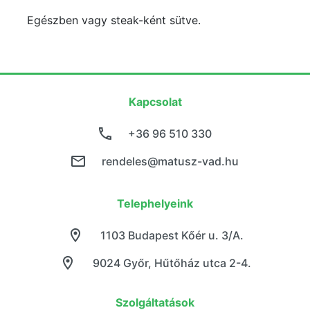
Egészben vagy steak-ként sütve.
Kapcsolat
+36 96 510 330
rendeles@matusz-vad.hu
Telephelyeink
1103 Budapest Kőér u. 3/A.
9024 Győr, Hűtőház utca 2-4.
Szolgáltatások