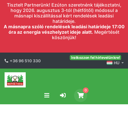
Tisztelt Partnerünk! Ezúton szeretnénk tájékoztatni,
hogy 2026. augusztus 3-tól (hétfőtől) módosul a
másnapi kiszállítással kért rendelések leadási
határideje.
A másnapra szóló rendelések leadási határideje 17:00
óra az energia vészhelyzet ideje alatt.
Megértését
köszönjük!
Iratkozzon fel hírlevelünkre!
+36 96 510 330
HU
0