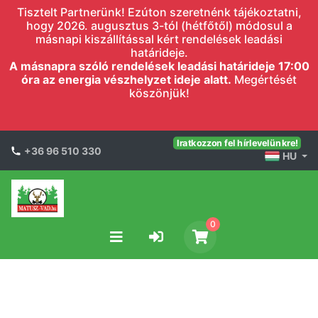
Tisztelt Partnerünk! Ezúton szeretnénk tájékoztatni,
hogy 2026. augusztus 3-tól (hétfőtől) módosul a
másnapi kiszállítással kért rendelések leadási
határideje.
A másnapra szóló rendelések leadási határideje 17:00
óra az energia vészhelyzet ideje alatt.
Megértését
köszönjük!
Iratkozzon fel hírlevelünkre!
+36 96 510 330
HU
0