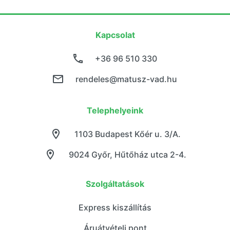
Kapcsolat
+36 96 510 330
rendeles@matusz-vad.hu
Telephelyeink
1103 Budapest Kőér u. 3/A.
9024 Győr, Hűtőház utca 2-4.
Szolgáltatások
Express kiszállítás
Áruátvételi pont