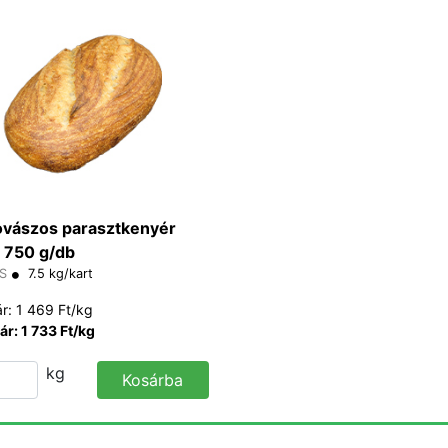
vászos parasztkenyér
 750 g/db
S
7.5 kg/kart
ár: 1 469 Ft/kg
ár: 1 733 Ft/kg
kg
Kosárba