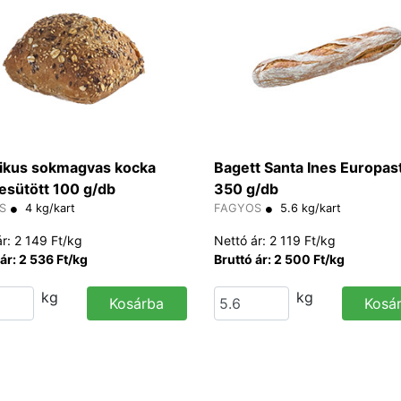
ikus sokmagvas kocka
Bagett Santa Ines Europas
esütött 100 g/db
350 g/db
S
4 kg/kart
FAGYOS
5.6 kg/kart
r: 2 149 Ft/kg
Nettó ár: 2 119 Ft/kg
ár: 2 536 Ft/kg
Bruttó ár: 2 500 Ft/kg
kg
kg
Kosárba
Kosá