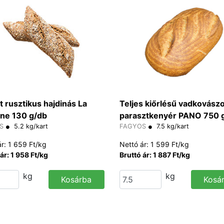
t rusztikus hajdinás La
Teljes kiőrlésű vadkovász
ine 130 g/db
parasztkenyér PANO 750 
S
5.2 kg/kart
FAGYOS
7.5 kg/kart
ár: 1 659 Ft/kg
Nettó ár: 1 599 Ft/kg
ár: 1 958 Ft/kg
Bruttó ár: 1 887 Ft/kg
kg
kg
Kosárba
Kosá