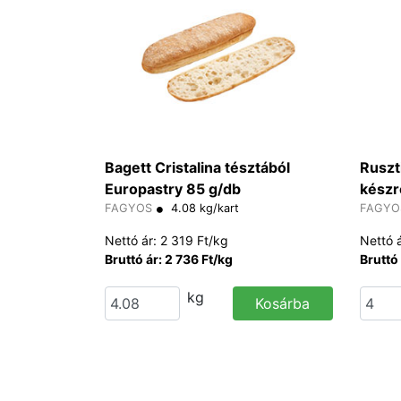
Bagett Cristalina tésztából
Ruszt
Europastry 85 g/db
készr
FAGYOS
4.08 kg/kart
FAGYO
Nettó ár: 2 319 Ft/kg
Nettó á
Bruttó ár: 2 736 Ft/kg
Bruttó 
kg
Kosárba