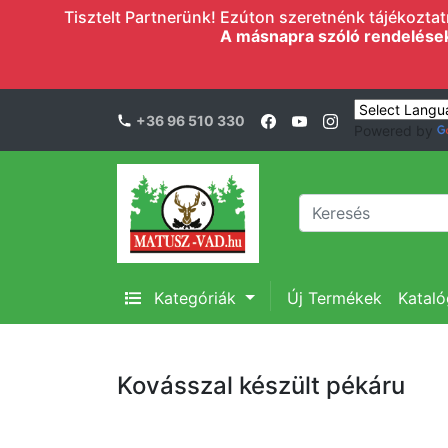
Tisztelt Partnerünk! Ezúton szeretnénk tájékoztatn
A másnapra szóló rendelések l
+36 96 510 330
Powered by
Kategóriák
Új Termékek
Katal
Kovásszal készült pékáru