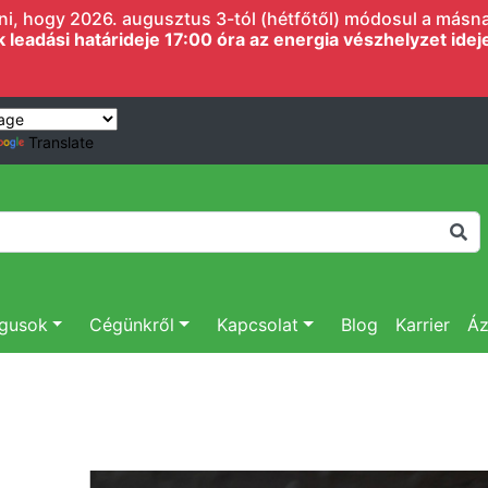
i, hogy 2026. augusztus 3-tól (hétfőtől) módosul a másnapi
eadási határideje 17:00 óra az energia vészhelyzet ideje 
Translate
ógusok
Cégünkről
Kapcsolat
Blog
Karrier
Áz