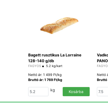
Bagett rusztikus La Lorraine
Vadko
128-140 g/db
PANO
FAGYOS
5.2 kg/kart
FAGYO
Nettó ár: 1 499 Ft/kg
Nettó 
Bruttó ár: 1 769 Ft/kg
Bruttó 
kg
Kosárba