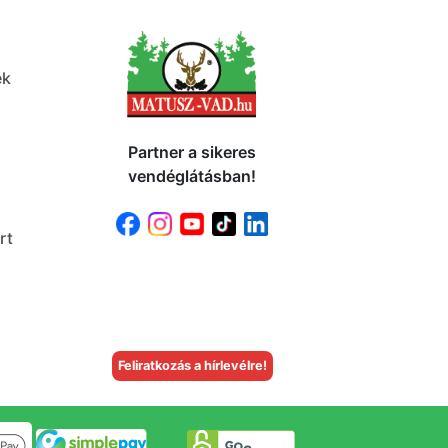
ek
Partner a sikeres
vendéglátásban!
rt
Feliratkozás a hírlevélre!