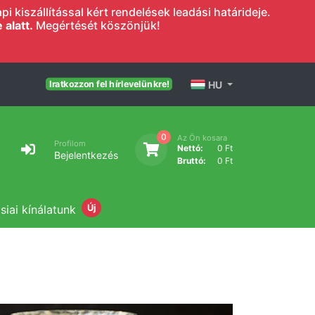
 kiszállítással kért rendelések leadási határideje.
alatt.
Megértését köszönjük!
HU
Iratkozzon fel hírlevelünkre!
0
Az Ön kosara
Profilom
Nettó:
0 Ft
Bejelentkezés
Bruttó:
0 Ft
siai kínálatunk
Új