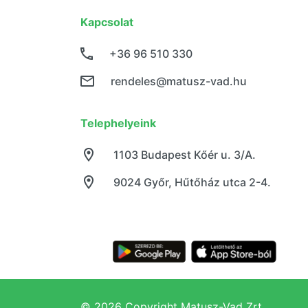
Kapcsolat
+36 96 510 330
rendeles@matusz-vad.hu
Telephelyeink
1103 Budapest Kőér u. 3/A.
9024 Győr, Hűtőház utca 2-4.
© 2026 Copyright Matusz-Vad Zrt.