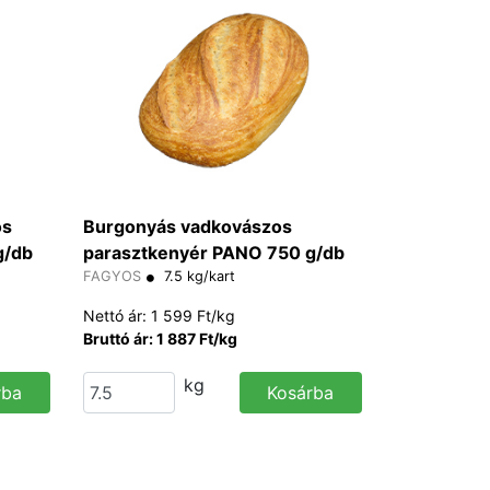
os
Burgonyás vadkovászos
g/db
parasztkenyér PANO 750 g/db
FAGYOS
7.5 kg/kart
Nettó ár: 1 599 Ft/kg
Bruttó ár: 1 887 Ft/kg
kg
rba
Kosárba